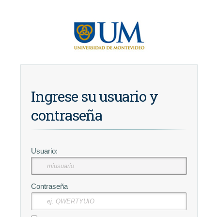
Ingrese su usuario y
contraseña
U
suario:
C
ontraseña